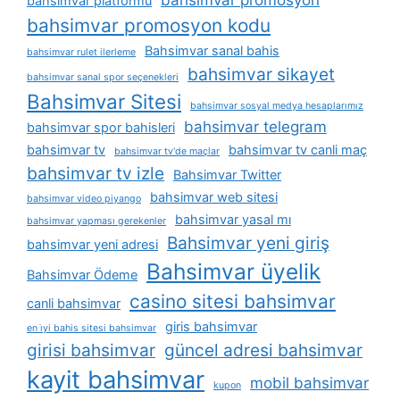
bahsimvar promosyon
bahsimvar platformu
bahsimvar promosyon kodu
Bahsimvar sanal bahis
bahsimvar rulet ilerleme
bahsimvar sikayet
bahsimvar sanal spor seçenekleri
Bahsimvar Sitesi
bahsimvar sosyal medya hesaplarımız
bahsimvar telegram
bahsimvar spor bahisleri
bahsimvar tv
bahsimvar tv canli maç
bahsimvar tv'de maçlar
bahsimvar tv izle
Bahsimvar Twitter
bahsimvar web sitesi
bahsimvar video piyango
bahsimvar yasal mı
bahsimvar yapması gerekenler
Bahsimvar yeni giriş
bahsimvar yeni adresi
Bahsimvar üyelik
Bahsimvar Ödeme
casino sitesi bahsimvar
canli bahsimvar
giris bahsimvar
en i̇yi bahis sitesi bahsimvar
girisi bahsimvar
güncel adresi bahsimvar
kayit bahsimvar
mobil bahsimvar
kupon