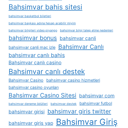
Bahsimvar bahis sitesi
bahsimvar basketbol biletleri
bahsimvar başkası adına hesap açabilir miyim
bahsimvar bilgileri video piyango
bahsimvar bilgi talep etme nedenleri
bahsimvar bonus
bahsimvar canli
Bahsimvar Canlı
bahsimvar canli maç izle
bahsimvar canlı bahis
Bahsimvar canlı casino
Bahsimvar canlı destek
Bahsimvar Casino
bahsimvar casino hizmetleri
bahsimvar casino oyunları
Bahsimvar Casino Sitesi
bahsimvar com
bahsimvar futbol
bahsimvar deneme ödülleri
bahsimvar destek
bahsimvar giris twitter
bahsimvar girisi
Bahsimvar Giriş
bahsimvar giris yap