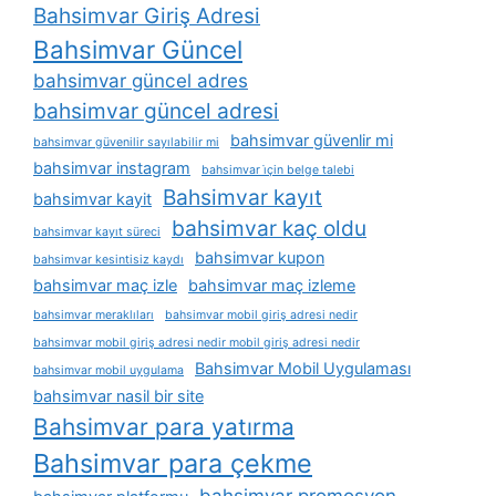
Bahsimvar Giriş Adresi
Bahsimvar Güncel
bahsimvar güncel adres
bahsimvar güncel adresi
bahsimvar güvenlir mi
bahsimvar güvenilir sayılabilir mi
bahsimvar instagram
bahsimvar i̇çin belge talebi
Bahsimvar kayıt
bahsimvar kayit
bahsimvar kaç oldu
bahsimvar kayıt süreci
bahsimvar kupon
bahsimvar kesintisiz kaydı
bahsimvar maç izle
bahsimvar maç izleme
bahsimvar meraklıları
bahsimvar mobil giriş adresi nedir
bahsimvar mobil giriş adresi nedir mobil giriş adresi nedir
Bahsimvar Mobil Uygulaması
bahsimvar mobil uygulama
bahsimvar nasil bir site
Bahsimvar para yatırma
Bahsimvar para çekme