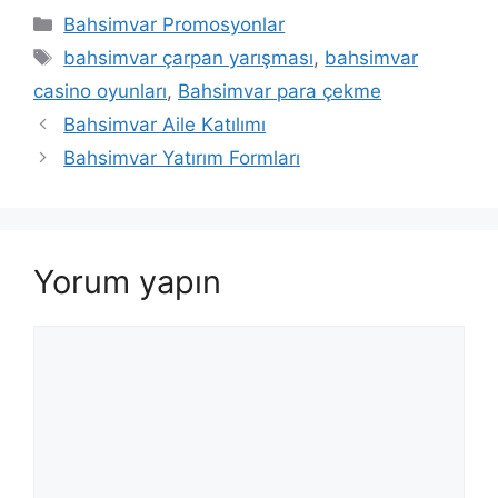
Kategoriler
Bahsimvar Promosyonlar
Etiketler
bahsimvar çarpan yarışması
,
bahsimvar
casino oyunları
,
Bahsimvar para çekme
Bahsimvar Aile Katılımı
Bahsimvar Yatırım Formları
Yorum yapın
Yorum