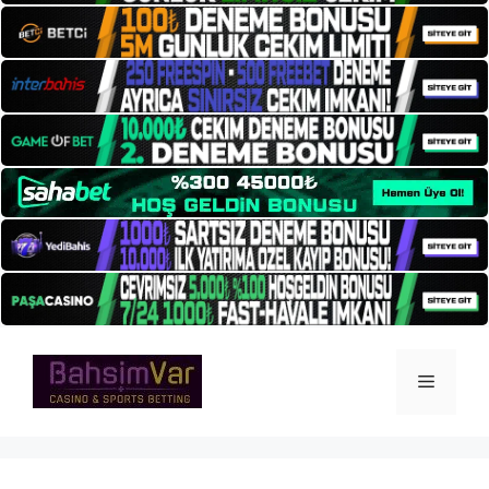
İçeriğe
atla
Menü