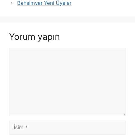
Bahsimvar Yeni Üyeler
Yorum yapın
Yorum
İsim