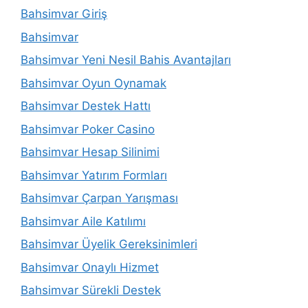
Bahsimvar Giriş
Bahsimvar
Bahsimvar Yeni Nesil Bahis Avantajları
Bahsimvar Oyun Oynamak
Bahsimvar Destek Hattı
Bahsimvar Poker Casino
Bahsimvar Hesap Silinimi
Bahsimvar Yatırım Formları
Bahsimvar Çarpan Yarışması
Bahsimvar Aile Katılımı
Bahsimvar Üyelik Gereksinimleri
Bahsimvar Onaylı Hizmet
Bahsimvar Sürekli Destek