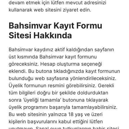
devam etmek için lütfen mevcut adresinizi
kullanarak web sitesini ziyaret edin.
Bahsimvar Kayıt Formu
Sitesi Hakkında
Bahsimvar kaydınız aktif kaldığından sayfanın
üst kısmında Bahsimvar kayıt formunu
göreceksiniz. Hesap oluşturma seçeneği
eklendi. Bu butona tıkladığınızda kayıt formunun
bulunduğu web sayfasına yönlendirileceksiniz.
Üyelik formunun resmini görebilirsiniz. Gerekli
tüm bilgileri doğru bir şekilde doldurduktan
sonra ‘üyeliği tamamla’ butonuna tıklayarak
üyelik programını başarıyla tamamlayabilirsiniz.
Bu web sitesinin yalnızca 18 yaş ve üzeri
kişilerin başvurularını kabul ettiğini lütfen
unutmayın. Sanal oyun tutkunlarının bahis sitesi