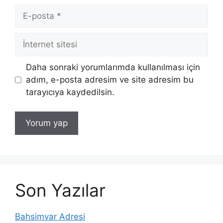
E-
posta
İnternet
sitesi
Daha sonraki yorumlarımda kullanılması için
adım, e-posta adresim ve site adresim bu
tarayıcıya kaydedilsin.
Son Yazılar
Bahsimvar Adresi