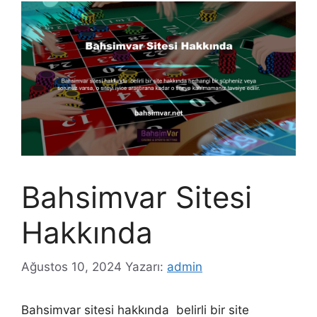
Bahsimvar Sitesi
Hakkında
Ağustos 10, 2024
Yazarı:
admin
Bahsimvar sitesi hakkında belirli bir site