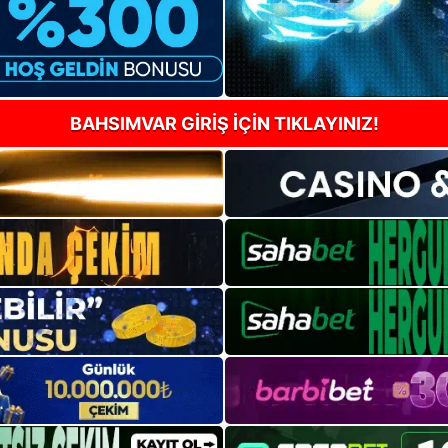
BAHSIMVAR GİRİŞ İÇİN TIKLAYINIZ!