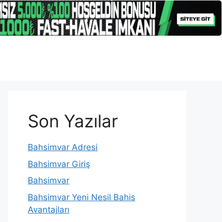
Son Yazılar
Bahsimvar Adresi
Bahsimvar Giriş
Bahsimvar
Bahsimvar Yeni Nesil Bahis
Avantajları