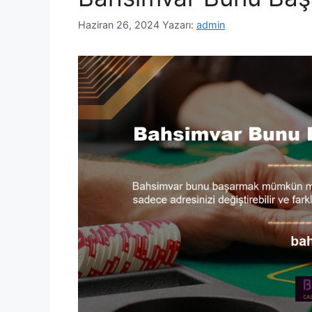
Haziran 26, 2024
Yazarı:
admin