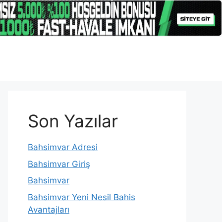
Son Yazılar
Bahsimvar Adresi
Bahsimvar Giriş
Bahsimvar
Bahsimvar Yeni Nesil Bahis
Avantajları