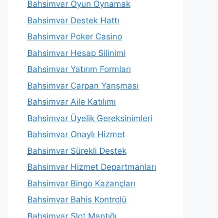
Bahsimvar Oyun Oynamak
Bahsimvar Destek Hattı
Bahsimvar Poker Casino
Bahsimvar Hesap Silinimi
Bahsimvar Yatırım Formları
Bahsimvar Çarpan Yarışması
Bahsimvar Aile Katılımı
Bahsimvar Üyelik Gereksinimleri
Bahsimvar Onaylı Hizmet
Bahsimvar Sürekli Destek
Bahsimvar Hizmet Departmanları
Bahsimvar Bingo Kazançları
Bahsimvar Bahis Kontrolü
Bahsimvar Slot Mantığı