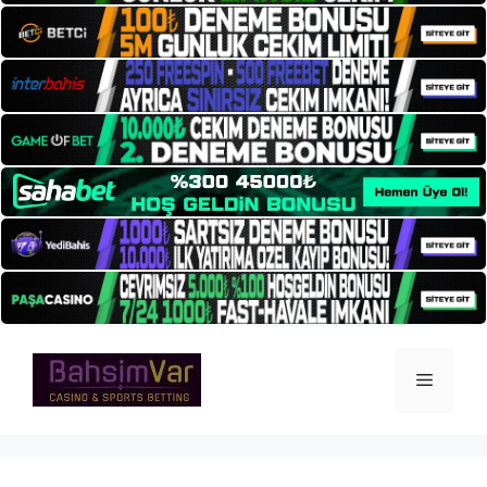
İçeriğe
atla
Menü