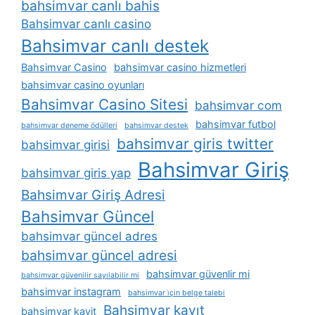
bahsimvar canlı bahis
Bahsimvar canlı casino
Bahsimvar canlı destek
Bahsimvar Casino
bahsimvar casino hizmetleri
bahsimvar casino oyunları
Bahsimvar Casino Sitesi
bahsimvar com
bahsimvar futbol
bahsimvar deneme ödülleri
bahsimvar destek
bahsimvar giris twitter
bahsimvar girisi
Bahsimvar Giriş
bahsimvar giris yap
Bahsimvar Giriş Adresi
Bahsimvar Güncel
bahsimvar güncel adres
bahsimvar güncel adresi
bahsimvar güvenlir mi
bahsimvar güvenilir sayılabilir mi
bahsimvar instagram
bahsimvar i̇çin belge talebi
Bahsimvar kayıt
bahsimvar kayit