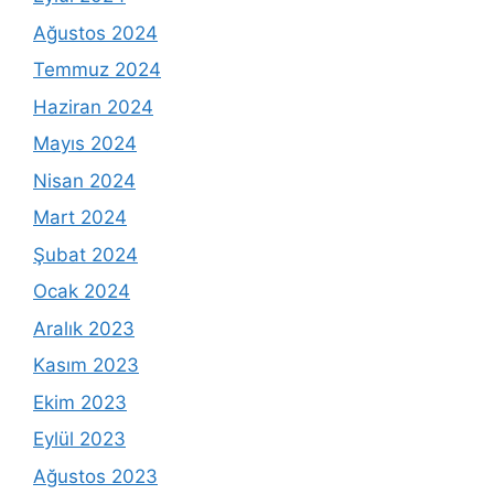
Ağustos 2024
Temmuz 2024
Haziran 2024
Mayıs 2024
Nisan 2024
Mart 2024
Şubat 2024
Ocak 2024
Aralık 2023
Kasım 2023
Ekim 2023
Eylül 2023
Ağustos 2023