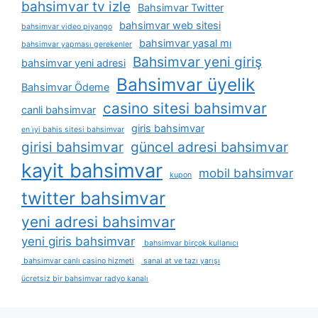
bahsimvar tv izle
Bahsimvar Twitter
bahsimvar web sitesi
bahsimvar video piyango
bahsimvar yasal mı
bahsimvar yapması gerekenler
Bahsimvar yeni giriş
bahsimvar yeni adresi
Bahsimvar üyelik
Bahsimvar Ödeme
casino sitesi bahsimvar
canli bahsimvar
giris bahsimvar
en i̇yi bahis sitesi bahsimvar
girisi bahsimvar
güncel adresi bahsimvar
kayit bahsimvar
mobil bahsimvar
kupon
twitter bahsimvar
yeni adresi bahsimvar
yeni giris bahsimvar
bahsimvar birçok kullanıcı
bahsimvar canlı casino hizmeti
sanal at ve tazı yarışı
ücretsiz bir bahsimvar radyo kanalı