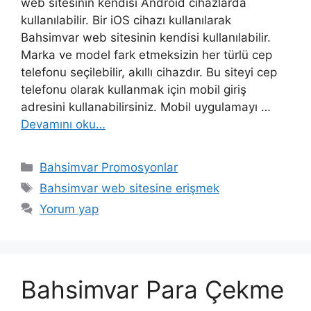
web sitesinin kendisi Android cihazlarda
kullanılabilir. Bir iOS cihazı kullanılarak
Bahsimvar web sitesinin kendisi kullanılabilir.
Marka ve model fark etmeksizin her türlü cep
telefonu seçilebilir, akıllı cihazdır. Bu siteyi cep
telefonu olarak kullanmak için mobil giriş
adresini kullanabilirsiniz. Mobil uygulamayı …
Devamını oku…
Kategoriler
Bahsimvar Promosyonlar
Etiketler
Bahsimvar web sitesine erişmek
Yorum yap
Bahsimvar Para Çekme