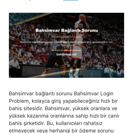
Bahsimvar bağlantı sorunu Bahsimvar Login
Problem, kolayca giriş yapabileceğiniz hızlı bir
bahis sitesidir. Bahsimvar, yüksek oranlara ve
yüksek kazanma oranlarına sahip hızlı bir canlı
bahis şirketidir. Bu, kullanıcıları rahatsız
etmeyecek veya herhangi bir ödeme sorunu