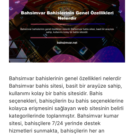
Bahsimvar bahislerinin genel özellikleri nelerdir
Bahsimvar bahis sitesi, basit bir arayüze sahip,
kullanımı kolay bir bahis sitesidir. Bahis
seçenekleri, bahisçilerin bu bahis seçeneklerine
kolayca erişmesini sağlayan web sitesinin belirli
kategorilerinde toplanmıştır. Bahsimvar kumar
sitesi, bahisçilere 7/24 yerinde destek
hizmetleri sunmakta, bahisçilerin her an