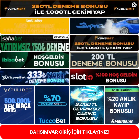
×
BAHSIMVAR GİRİŞ İÇİN TIKLAYINIZ!