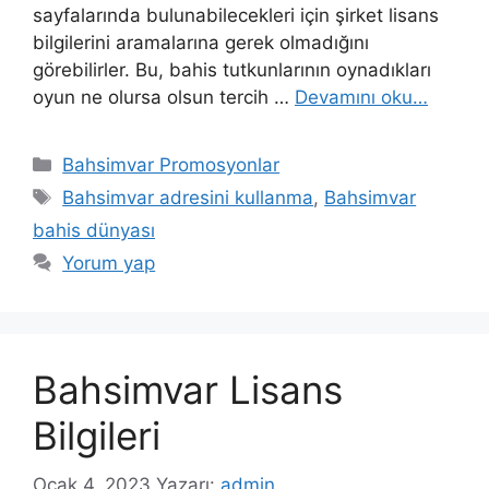
sayfalarında bulunabilecekleri için şirket lisans
bilgilerini aramalarına gerek olmadığını
görebilirler. Bu, bahis tutkunlarının oynadıkları
oyun ne olursa olsun tercih …
Devamını oku…
Kategoriler
Bahsimvar Promosyonlar
Etiketler
Bahsimvar adresini kullanma
,
Bahsimvar
bahis dünyası
Yorum yap
Bahsimvar Lisans
Bilgileri
Ocak 4, 2023
Yazarı:
admin