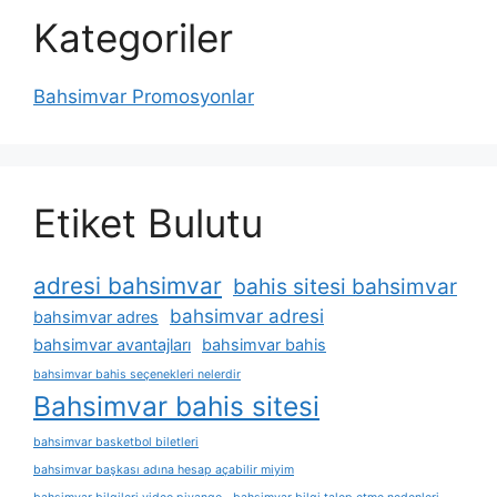
Kategoriler
Bahsimvar Promosyonlar
Etiket Bulutu
adresi bahsimvar
bahis sitesi bahsimvar
bahsimvar adresi
bahsimvar adres
bahsimvar avantajları
bahsimvar bahis
bahsimvar bahis seçenekleri nelerdir
Bahsimvar bahis sitesi
bahsimvar basketbol biletleri
bahsimvar başkası adına hesap açabilir miyim