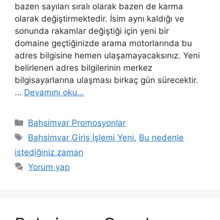
bazen sayıları sıralı olarak bazen de karma
olarak değiştirmektedir. İsim aynı kaldığı ve
sonunda rakamlar değiştiği için yeni bir
domaine geçtiğinizde arama motorlarında bu
adres bilgisine hemen ulaşamayacaksınız. Yeni
belirlenen adres bilgilerinin merkez
bilgisayarlarına ulaşması birkaç gün sürecektir.
…
Devamını oku…
Kategoriler
Bahsimvar Promosyonlar
Etiketler
Bahsimvar Giriş İşlemi Yeni
,
Bu nedenle
istediğiniz zaman
Yorum yap