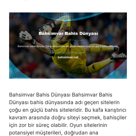
Bahsimvar Bahis Dünyası Bahsimvar Bahis
Dünyası bahis dünyasında adı geçen sitelerin
çoğu en güçlü bahis siteleridir. Bu kafa karıştırıcı
kavram arasında doğru siteyi seçmek, bahisçiler
için zor bir süreç olabilir. Oyun sitelerinin
potansiyel müşterileri, doğrudan ana