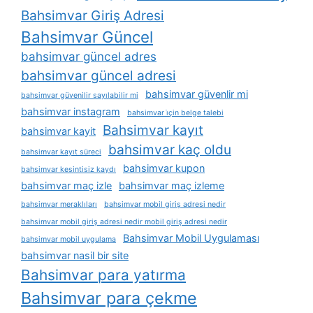
Bahsimvar Giriş Adresi
Bahsimvar Güncel
bahsimvar güncel adres
bahsimvar güncel adresi
bahsimvar güvenlir mi
bahsimvar güvenilir sayılabilir mi
bahsimvar instagram
bahsimvar i̇çin belge talebi
Bahsimvar kayıt
bahsimvar kayit
bahsimvar kaç oldu
bahsimvar kayıt süreci
bahsimvar kupon
bahsimvar kesintisiz kaydı
bahsimvar maç izle
bahsimvar maç izleme
bahsimvar meraklıları
bahsimvar mobil giriş adresi nedir
bahsimvar mobil giriş adresi nedir mobil giriş adresi nedir
Bahsimvar Mobil Uygulaması
bahsimvar mobil uygulama
bahsimvar nasil bir site
Bahsimvar para yatırma
Bahsimvar para çekme