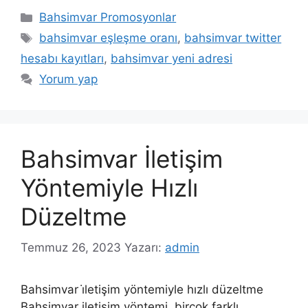
Kategoriler
Bahsimvar Promosyonlar
Etiketler
bahsimvar eşleşme oranı
,
bahsimvar twitter
hesabı kayıtları
,
bahsimvar yeni adresi
Yorum yap
Bahsimvar İletişim
Yöntemiyle Hızlı
Düzeltme
Temmuz 26, 2023
Yazarı:
admin
Bahsimvar i̇letişim yöntemiyle hızlı düzeltme
Bahsimvar iletişim yöntemi, birçok farklı