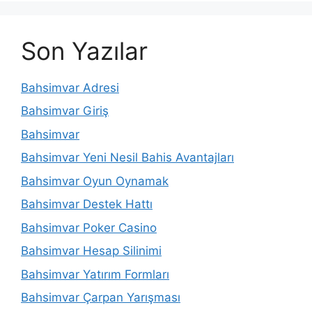
Son Yazılar
Bahsimvar Adresi
Bahsimvar Giriş
Bahsimvar
Bahsimvar Yeni Nesil Bahis Avantajları
Bahsimvar Oyun Oynamak
Bahsimvar Destek Hattı
Bahsimvar Poker Casino
Bahsimvar Hesap Silinimi
Bahsimvar Yatırım Formları
Bahsimvar Çarpan Yarışması