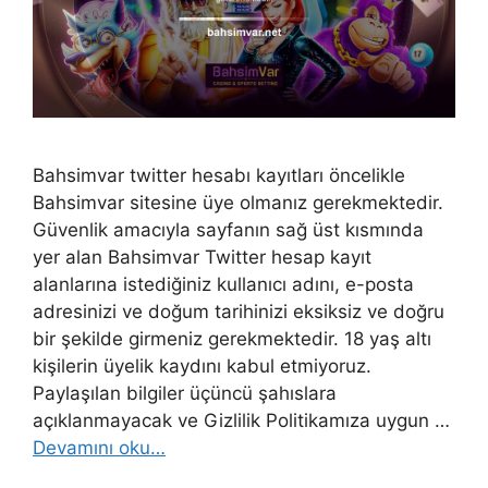
Bahsimvar twitter hesabı kayıtları öncelikle
Bahsimvar sitesine üye olmanız gerekmektedir.
Güvenlik amacıyla sayfanın sağ üst kısmında
yer alan Bahsimvar Twitter hesap kayıt
alanlarına istediğiniz kullanıcı adını, e-posta
adresinizi ve doğum tarihinizi eksiksiz ve doğru
bir şekilde girmeniz gerekmektedir. 18 yaş altı
kişilerin üyelik kaydını kabul etmiyoruz.
Paylaşılan bilgiler üçüncü şahıslara
açıklanmayacak ve Gizlilik Politikamıza uygun …
Devamını oku…