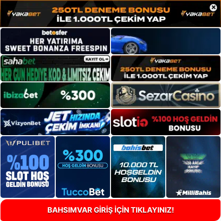
×
BAHSIMVAR GİRİŞ İÇİN TIKLAYINIZ!