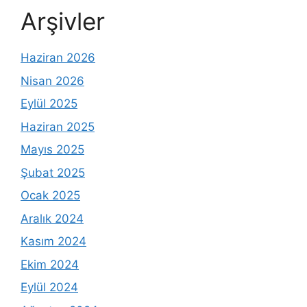
Arşivler
Haziran 2026
Nisan 2026
Eylül 2025
Haziran 2025
Mayıs 2025
Şubat 2025
Ocak 2025
Aralık 2024
Kasım 2024
Ekim 2024
Eylül 2024