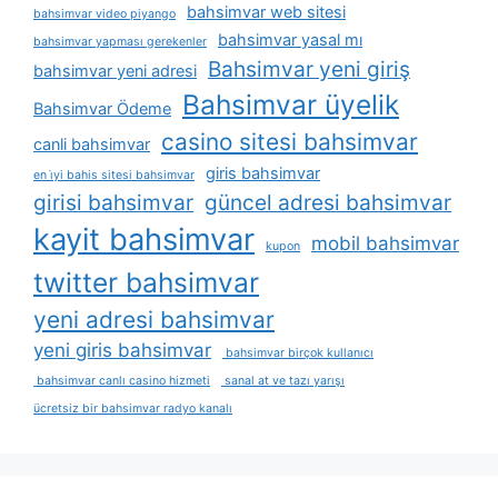
bahsimvar web sitesi
bahsimvar video piyango
bahsimvar yasal mı
bahsimvar yapması gerekenler
Bahsimvar yeni giriş
bahsimvar yeni adresi
Bahsimvar üyelik
Bahsimvar Ödeme
casino sitesi bahsimvar
canli bahsimvar
giris bahsimvar
en i̇yi bahis sitesi bahsimvar
girisi bahsimvar
güncel adresi bahsimvar
kayit bahsimvar
mobil bahsimvar
kupon
twitter bahsimvar
yeni adresi bahsimvar
yeni giris bahsimvar
bahsimvar birçok kullanıcı
bahsimvar canlı casino hizmeti
sanal at ve tazı yarışı
ücretsiz bir bahsimvar radyo kanalı