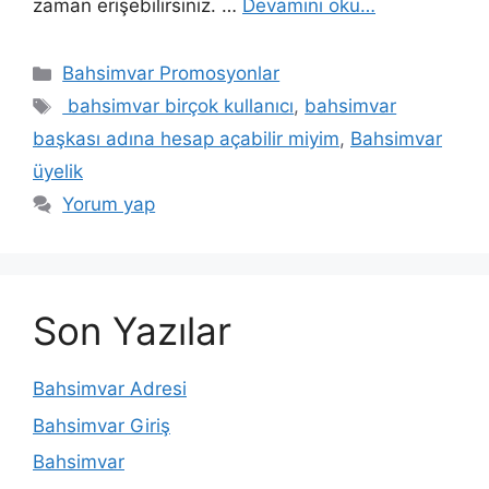
zaman erişebilirsiniz. …
Devamını oku…
Kategoriler
Bahsimvar Promosyonlar
Etiketler
bahsimvar birçok kullanıcı
,
bahsimvar
başkası adına hesap açabilir miyim
,
Bahsimvar
üyelik
Yorum yap
Son Yazılar
Bahsimvar Adresi
Bahsimvar Giriş
Bahsimvar