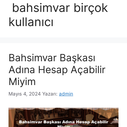
bahsimvar birçok
kullanıcı
Bahsimvar Başkası
Adına Hesap Açabilir
Miyim
Mayıs 4, 2024
Yazarı:
admin