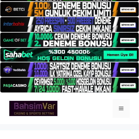
İçeriğe
atla
Menü