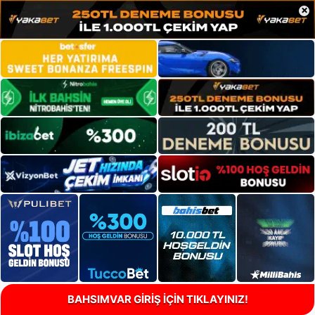
×
BAHSIMVAR GİRİŞ İÇİN TIKLAYINIZ!