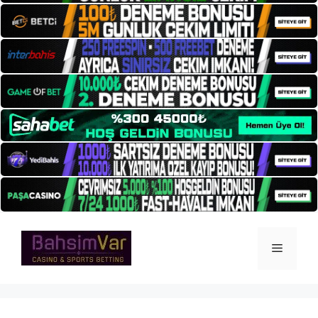
İçeriğe
atla
Menü