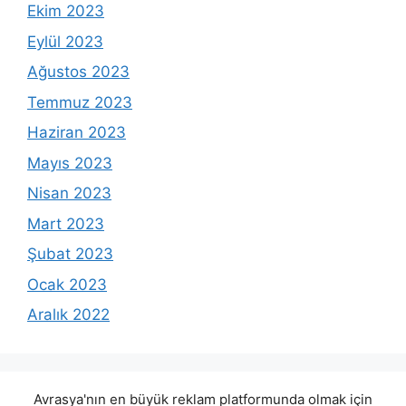
Ekim 2023
Eylül 2023
Ağustos 2023
Temmuz 2023
Haziran 2023
Mayıs 2023
Nisan 2023
Mart 2023
Şubat 2023
Ocak 2023
Aralık 2022
Avrasya'nın en büyük reklam platformunda olmak için