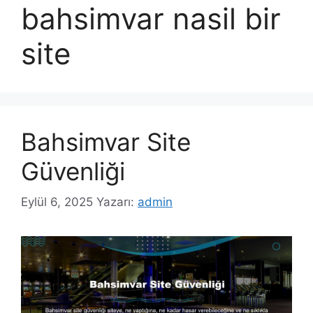
bahsimvar nasil bir
site
Bahsimvar Site
Güvenliği
Eylül 6, 2025
Yazarı:
admin