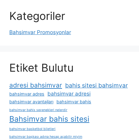
Kategoriler
Bahsimvar Promosyonlar
Etiket Bulutu
adresi bahsimvar
bahis sitesi bahsimvar
bahsimvar adresi
bahsimvar adres
bahsimvar avantajları
bahsimvar bahis
bahsimvar bahis seçenekleri nelerdir
Bahsimvar bahis sitesi
bahsimvar basketbol biletleri
bahsimvar başkası adına hesap açabilir miyim