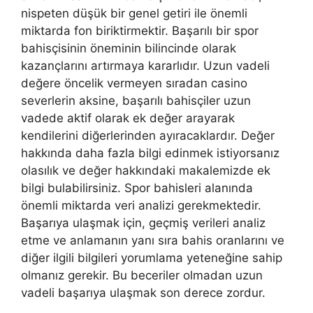
nispeten düşük bir genel getiri ile önemli
miktarda fon biriktirmektir. Başarılı bir spor
bahisçisinin öneminin bilincinde olarak
kazançlarını artırmaya kararlıdır. Uzun vadeli
değere öncelik vermeyen sıradan casino
severlerin aksine, başarılı bahisçiler uzun
vadede aktif olarak ek değer arayarak
kendilerini diğerlerinden ayıracaklardır. Değer
hakkında daha fazla bilgi edinmek istiyorsanız
olasılık ve değer hakkındaki makalemizde ek
bilgi bulabilirsiniz. Spor bahisleri alanında
önemli miktarda veri analizi gerekmektedir.
Başarıya ulaşmak için, geçmiş verileri analiz
etme ve anlamanın yanı sıra bahis oranlarını ve
diğer ilgili bilgileri yorumlama yeteneğine sahip
olmanız gerekir. Bu beceriler olmadan uzun
vadeli başarıya ulaşmak son derece zordur.