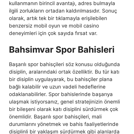
kullanmanın birincil avantajı, adres bulmayla
ilgili zorlukların ortadan kaldırılmasıdır. Sonuç
olarak, artık tek bir tıklamayla erişilebilen
benzersiz mobil oyun ve mobil casino
deneyimleri için çok sayıda fırsat var.
Bahsimvar Spor Bahisleri
Başarılı spor bahisçileri söz konusu olduğunda
disiplin, aralarındaki ortak özelliktir. Bu tür katı
bir disiplin uygulayarak, bu bahisçiler plana
bağlı kalabilir ve uzun vadeli hedeflerine
odaklanabilirler. Spor bahislerinde başarıya
ulaşmak istiyorsanız, genel stratejinizin önemli
bir bileşeni olarak katı disiplini sürdürmek çok
önemlidir. Başarılı spor bahisçileri, mali
durumlarını yönetmek ve bahis faaliyetlerinde
disiplinli bir yaklaşım sürdürmek gibi alanlarda