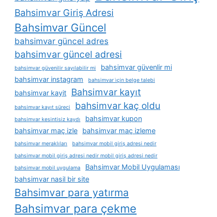
Bahsimvar Giriş Adresi
Bahsimvar Güncel
bahsimvar güncel adres
bahsimvar güncel adresi
bahsimvar güvenlir mi
bahsimvar güvenilir sayılabilir mi
bahsimvar instagram
bahsimvar i̇çin belge talebi
Bahsimvar kayıt
bahsimvar kayit
bahsimvar kaç oldu
bahsimvar kayıt süreci
bahsimvar kupon
bahsimvar kesintisiz kaydı
bahsimvar maç izle
bahsimvar maç izleme
bahsimvar meraklıları
bahsimvar mobil giriş adresi nedir
bahsimvar mobil giriş adresi nedir mobil giriş adresi nedir
Bahsimvar Mobil Uygulaması
bahsimvar mobil uygulama
bahsimvar nasil bir site
Bahsimvar para yatırma
Bahsimvar para çekme