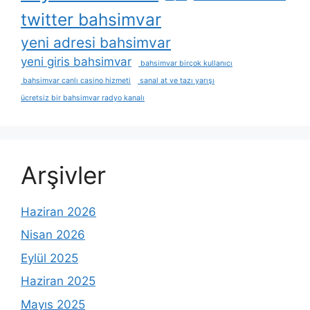
twitter bahsimvar
yeni adresi bahsimvar
yeni giris bahsimvar
bahsimvar birçok kullanıcı
bahsimvar canlı casino hizmeti
sanal at ve tazı yarışı
ücretsiz bir bahsimvar radyo kanalı
Arşivler
Haziran 2026
Nisan 2026
Eylül 2025
Haziran 2025
Mayıs 2025