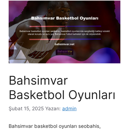
Bahsimvar
Basketbol Oyunları
Şubat 15, 2025
Yazarı:
admin
Bahsimvar basketbol oyunları seobahis,