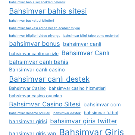
bahsimvar bahis seçenekleri nelerdir
Bahsimvar bahis sitesi
bahsimvar basketbol biletleri
bahsimvar başkası adına hesap açabilir miyim
bahsimvar bilgileri video piyango
bahsimvar bilgi talep etme nedenleri
bahsimvar bonus
bahsimvar canli
Bahsimvar Canlı
bahsimvar canli maç izle
bahsimvar canlı bahis
Bahsimvar canlı casino
Bahsimvar canlı destek
Bahsimvar Casino
bahsimvar casino hizmetleri
bahsimvar casino oyunları
Bahsimvar Casino Sitesi
bahsimvar com
bahsimvar futbol
bahsimvar deneme ödülleri
bahsimvar destek
bahsimvar giris twitter
bahsimvar girisi
Bahsimvar Giriş
bahsimvar giris yap