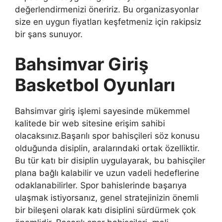
değerlendirmenizi öneririz. Bu organizasyonlar
size en uygun fiyatları keşfetmeniz için rakipsiz
bir şans sunuyor.
Bahsimvar Giriş
Basketbol Oyunları
Bahsimvar giriş işlemi sayesinde mükemmel
kalitede bir web sitesine erişim sahibi
olacaksınız.Başarılı spor bahisçileri söz konusu
olduğunda disiplin, aralarındaki ortak özelliktir.
Bu tür katı bir disiplin uygulayarak, bu bahisçiler
plana bağlı kalabilir ve uzun vadeli hedeflerine
odaklanabilirler. Spor bahislerinde başarıya
ulaşmak istiyorsanız, genel stratejinizin önemli
bir bileşeni olarak katı disiplini sürdürmek çok