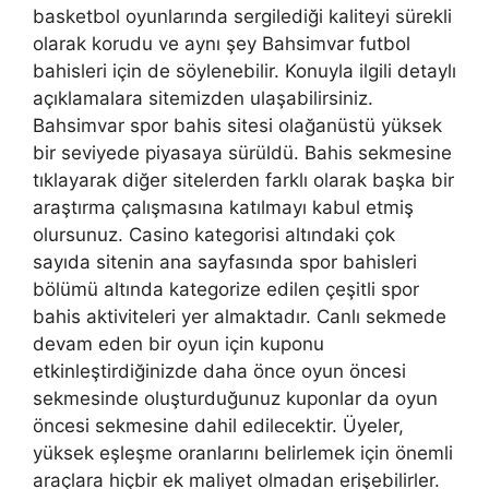
basketbol oyunlarında sergilediği kaliteyi sürekli
olarak korudu ve aynı şey Bahsimvar futbol
bahisleri için de söylenebilir. Konuyla ilgili detaylı
açıklamalara sitemizden ulaşabilirsiniz.
Bahsimvar spor bahis sitesi olağanüstü yüksek
bir seviyede piyasaya sürüldü. Bahis sekmesine
tıklayarak diğer sitelerden farklı olarak başka bir
araştırma çalışmasına katılmayı kabul etmiş
olursunuz. Casino kategorisi altındaki çok
sayıda sitenin ana sayfasında spor bahisleri
bölümü altında kategorize edilen çeşitli spor
bahis aktiviteleri yer almaktadır. Canlı sekmede
devam eden bir oyun için kuponu
etkinleştirdiğinizde daha önce oyun öncesi
sekmesinde oluşturduğunuz kuponlar da oyun
öncesi sekmesine dahil edilecektir. Üyeler,
yüksek eşleşme oranlarını belirlemek için önemli
araçlara hiçbir ek maliyet olmadan erişebilirler.