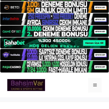
İçeriğe
atla
Menü