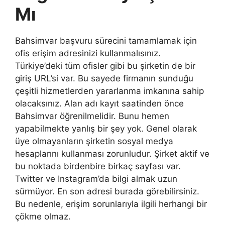
Mı
Bahsimvar başvuru sürecini tamamlamak için
ofis erişim adresinizi kullanmalısınız.
Türkiye’deki tüm ofisler gibi bu şirketin de bir
giriş URL’si var. Bu sayede firmanın sunduğu
çeşitli hizmetlerden yararlanma imkanına sahip
olacaksınız. Alan adı kayıt saatinden önce
Bahsimvar öğrenilmelidir. Bunu hemen
yapabilmekte yanlış bir şey yok. Genel olarak
üye olmayanların şirketin sosyal medya
hesaplarını kullanması zorunludur. Şirket aktif ve
bu noktada birdenbire birkaç sayfası var.
Twitter ve Instagram’da bilgi almak uzun
sürmüyor. En son adresi burada görebilirsiniz.
Bu nedenle, erişim sorunlarıyla ilgili herhangi bir
çökme olmaz.