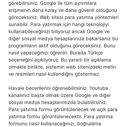
görebilirsiniz. Google ile tüm ayrıntılara
erişmenin daha kolay ve daha güvenli olduğunu
göreceksiniz. Web sitesi para yatırma yöntemleri
sunabilir. Para yatırmak için hangi teknolojiyi
kullanabileceğinizi biliyoruz ancak Google ve
diğer sosyal medya hesaplarınıza bakarsanız bu
programların aktif olduğunu göreceksiniz. Bunu
nasıl yapacağınızı öğrenin. Burada Türkçe
seçeneğini açıklıyoruz. Bu yararlı bir açıklama
olmakla birlikte, sistemin web sitenizdeki metin
ve resimleri nasıl kullandığını göstermez.
Havale becerilerini öğrenebilirsiniz. Youtube
kanalımız başta olmak üzere Google ve diğer
sosyal medya hesaplarımızda bulabilirsiniz.
Para yatırma formu görüntülenecek ve açık para
yatırma formu görüntülenecektir. Para yatırma
formunu nasıl kullanacağınızı, doğrulama