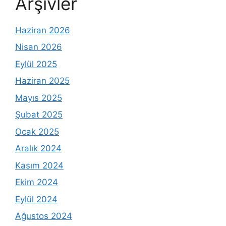
Arşivler
Haziran 2026
Nisan 2026
Eylül 2025
Haziran 2025
Mayıs 2025
Şubat 2025
Ocak 2025
Aralık 2024
Kasım 2024
Ekim 2024
Eylül 2024
Ağustos 2024