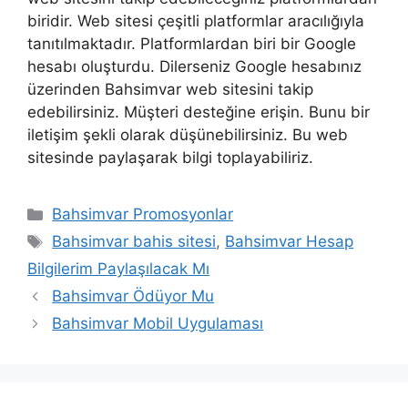
biridir. Web sitesi çeşitli platformlar aracılığıyla
tanıtılmaktadır. Platformlardan biri bir Google
hesabı oluşturdu. Dilerseniz Google hesabınız
üzerinden Bahsimvar web sitesini takip
edebilirsiniz. Müşteri desteğine erişin. Bunu bir
iletişim şekli olarak düşünebilirsiniz. Bu web
sitesinde paylaşarak bilgi toplayabiliriz.
Kategoriler
Bahsimvar Promosyonlar
Etiketler
Bahsimvar bahis sitesi
,
Bahsimvar Hesap
Bilgilerim Paylaşılacak Mı
Bahsimvar Ödüyor Mu
Bahsimvar Mobil Uygulaması