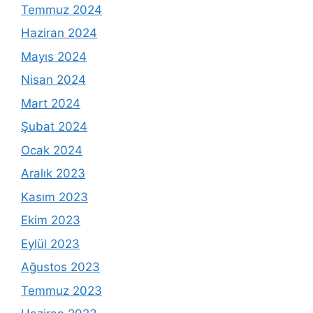
Temmuz 2024
Haziran 2024
Mayıs 2024
Nisan 2024
Mart 2024
Şubat 2024
Ocak 2024
Aralık 2023
Kasım 2023
Ekim 2023
Eylül 2023
Ağustos 2023
Temmuz 2023