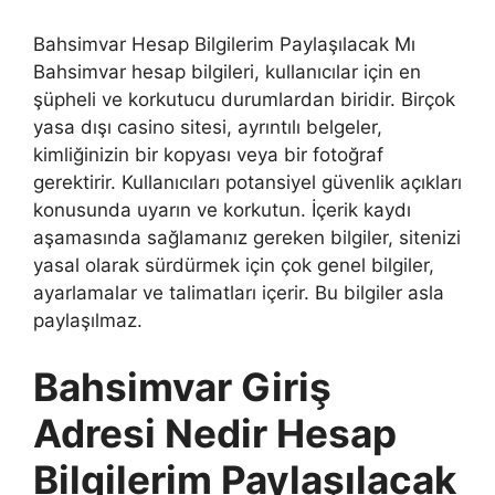
Bahsimvar Hesap Bilgilerim Paylaşılacak Mı
Bahsimvar hesap bilgileri, kullanıcılar için en
şüpheli ve korkutucu durumlardan biridir. Birçok
yasa dışı casino sitesi, ayrıntılı belgeler,
kimliğinizin bir kopyası veya bir fotoğraf
gerektirir. Kullanıcıları potansiyel güvenlik açıkları
konusunda uyarın ve korkutun. İçerik kaydı
aşamasında sağlamanız gereken bilgiler, sitenizi
yasal olarak sürdürmek için çok genel bilgiler,
ayarlamalar ve talimatları içerir. Bu bilgiler asla
paylaşılmaz.
Bahsimvar Giriş
Adresi Nedir Hesap
Bilgilerim Paylaşılacak