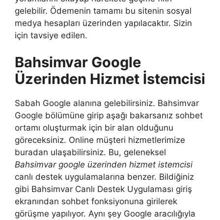
gelebilir. Ödemenin tamamı bu sitenin sosyal
medya hesapları üzerinden yapılacaktır. Sizin
için tavsiye edilen.
Bahsimvar Google
Üzerinden Hizmet İstemcisi
Sabah Google alanına gelebilirsiniz. Bahsimvar
Google bölümüne girip aşağı bakarsanız sohbet
ortamı oluşturmak için bir alan olduğunu
göreceksiniz. Online müşteri hizmetlerimize
buradan ulaşabilirsiniz. Bu, geleneksel
Bahsimvar google üzerinden hizmet istemcisi
canlı destek uygulamalarına benzer. Bildiğiniz
gibi Bahsimvar Canlı Destek Uygulaması giriş
ekranından sohbet fonksiyonuna girilerek
görüşme yapılıyor. Aynı şey Google aracılığıyla