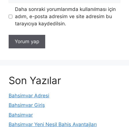
Daha sonraki yorumlarımda kullanılması için
adım, e-posta adresim ve site adresim bu
tarayıcıya kaydedilsin.
Son Yazılar
Bahsimvar Adresi
Bahsimvar Giriş
Bahsimvar
Bahsimvar Yeni Nesil Bahis Avantajları