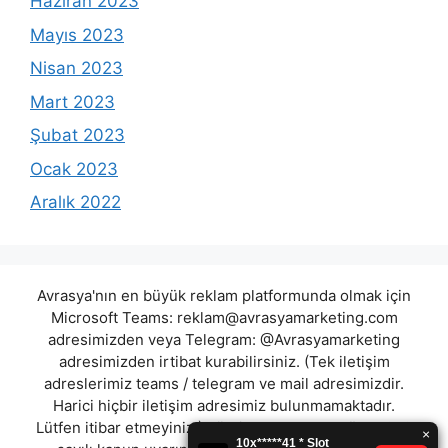
Haziran 2023
Mayıs 2023
Nisan 2023
Mart 2023
Şubat 2023
Ocak 2023
Aralık 2022
Avrasya'nın en büyük reklam platformunda olmak için
Microsoft Teams:
reklam@avrasyamarketing.com
adresimizden veya Telegram: @Avrasyamarketing
adresimizden irtibat kurabilirsiniz. (Tek iletişim
adreslerimiz teams / telegram ve mail adresimizdir.
Harici hiçbir iletişim adresimiz bulunmamaktadır.
Lütfen itibar etmeyiniz.) Türkiye yasalarına göre 7258