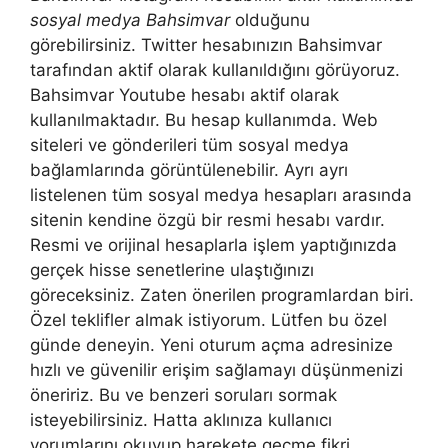
sosyal medya Bahsimvar
olduğunu
görebilirsiniz. Twitter hesabınızın Bahsimvar
tarafından aktif olarak kullanıldığını görüyoruz.
Bahsimvar Youtube hesabı aktif olarak
kullanılmaktadır. Bu hesap kullanımda. Web
siteleri ve gönderileri tüm sosyal medya
bağlamlarında görüntülenebilir. Ayrı ayrı
listelenen tüm sosyal medya hesapları arasında
sitenin kendine özgü bir resmi hesabı vardır.
Resmi ve orijinal hesaplarla işlem yaptığınızda
gerçek hisse senetlerine ulaştığınızı
göreceksiniz. Zaten önerilen programlardan biri.
Özel teklifler almak istiyorum. Lütfen bu özel
günde deneyin. Yeni oturum açma adresinize
hızlı ve güvenilir erişim sağlamayı düşünmenizi
öneririz. Bu ve benzeri soruları sormak
isteyebilirsiniz. Hatta aklınıza kullanıcı
yorumlarını okuyup harekete geçme fikri