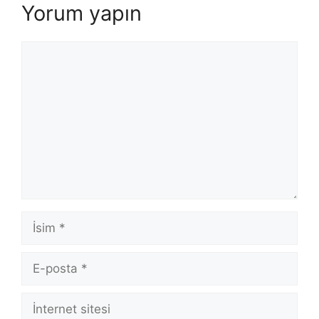
Yorum yapın
Yorum
İsim
E-
posta
İnternet
sitesi