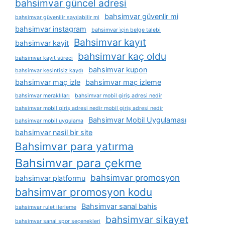
bahsimvar güncel adresi
bahsimvar güvenlir mi
bahsimvar güvenilir sayılabilir mi
bahsimvar instagram
bahsimvar i̇çin belge talebi
Bahsimvar kayıt
bahsimvar kayit
bahsimvar kaç oldu
bahsimvar kayıt süreci
bahsimvar kupon
bahsimvar kesintisiz kaydı
bahsimvar maç izle
bahsimvar maç izleme
bahsimvar meraklıları
bahsimvar mobil giriş adresi nedir
bahsimvar mobil giriş adresi nedir mobil giriş adresi nedir
Bahsimvar Mobil Uygulaması
bahsimvar mobil uygulama
bahsimvar nasil bir site
Bahsimvar para yatırma
Bahsimvar para çekme
bahsimvar promosyon
bahsimvar platformu
bahsimvar promosyon kodu
Bahsimvar sanal bahis
bahsimvar rulet ilerleme
bahsimvar sikayet
bahsimvar sanal spor seçenekleri