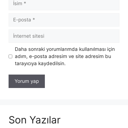
İsim
E-
posta
İnternet
sitesi
Daha sonraki yorumlarımda kullanılması için
adım, e-posta adresim ve site adresim bu
tarayıcıya kaydedilsin.
Son Yazılar