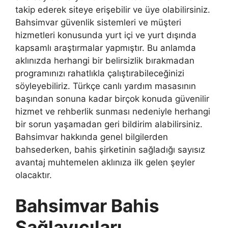
takip ederek siteye erişebilir ve üye olabilirsiniz.
Bahsimvar güvenlik sistemleri ve müşteri
hizmetleri konusunda yurt içi ve yurt dışında
kapsamlı araştırmalar yapmıştır. Bu anlamda
aklınızda herhangi bir belirsizlik bırakmadan
programınızı rahatlıkla çalıştırabileceğinizi
söyleyebiliriz. Türkçe canlı yardım masasının
başından sonuna kadar birçok konuda güvenilir
hizmet ve rehberlik sunması nedeniyle herhangi
bir sorun yaşamadan geri bildirim alabilirsiniz.
Bahsimvar hakkında genel bilgilerden
bahsederken, bahis şirketinin sağladığı sayısız
avantaj muhtemelen aklınıza ilk gelen şeyler
olacaktır.
Bahsimvar Bahis
Sağlayıcıları