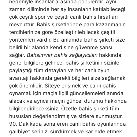
nedeniyle insanlar arasında popülerdir. Aynı
zaman diliminde her ay insanların katılabileceği
çok çeşitli spor ve çeşitli canlı bahis fırsatları
mevcuttur. Bahis şirketlerinde para kazanmanın
tercihlerinize göre özelleştirilebilecek çeşitli
yöntemleri vardır. Bu anlamda bahis şirketi size
belirli bir alanda kendisine güvenme şansı
sağlar.
Bahsimvar bahis sağlayıcıları
hakkında
genel bilgilere gelince, bahis şirketinin sizinle
paylaştığı tüm detayları ve her canlı oyun
avantajı hakkında gerekli bilgileri size sağlamak
çok önemlidir. Siteye erişmek ve canlı bahis
oynamak için maçla ilgili güncellemeleri anında
alacak ve ayrıca maçın güncel durumu hakkında
bilgilendirileceksiniz. Özetle bahis şirketi tüm
hususları değerlendirmiş ve sizlere sunmuştur.
90. Dakikada sona eren canlı bahis oyunlarında
galibiyet serinizi sürdürmek ve kar elde etmek