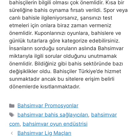
bahisçilerin bilgili olması çok önemlidir. Kısa bir
süreliğine bahis oynama fırsatı verildi. Spor veya
canlı bahisle ilgileniyorsanız, şansınızı test
etmeleri için onlara biraz zaman vermeniz
önemlidir. Kuponlarınızı oyunlara, bahislere ve
günlük tutarlara göre kategorize edebilirsiniz.
İnsanların sorduğu soruların aslında Bahsimvar
miktarıyla ilgili sorular olduğunu unutmamak
önemlidir. Bildiğiniz gibi bahis sektöründe bazı
değişiklikler oldu. Bahisçiler Türkiye’de hizmet
sunmaktadır ancak bu sitelere erişim belirli
dönemlerde kısıtlanmaktadır.
Kategoriler
Bahsimvar Promosyonlar
Etiketler
bahsimvar bahis sağlayıcıları
,
bahsimvar
com
,
bahsimvar oyun endüstrisi
Bahsimvar Lig Maçları