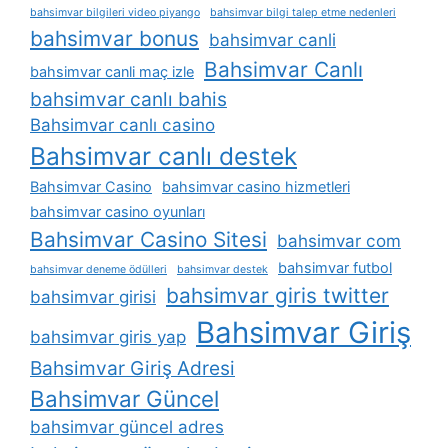
bahsimvar bilgileri video piyango
bahsimvar bilgi talep etme nedenleri
bahsimvar bonus
bahsimvar canli
Bahsimvar Canlı
bahsimvar canli maç izle
bahsimvar canlı bahis
Bahsimvar canlı casino
Bahsimvar canlı destek
Bahsimvar Casino
bahsimvar casino hizmetleri
bahsimvar casino oyunları
Bahsimvar Casino Sitesi
bahsimvar com
bahsimvar futbol
bahsimvar deneme ödülleri
bahsimvar destek
bahsimvar giris twitter
bahsimvar girisi
Bahsimvar Giriş
bahsimvar giris yap
Bahsimvar Giriş Adresi
Bahsimvar Güncel
bahsimvar güncel adres