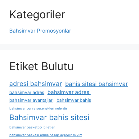
Kategoriler
Bahsimvar Promosyonlar
Etiket Bulutu
adresi bahsimvar
bahis sitesi bahsimvar
bahsimvar adresi
bahsimvar adres
bahsimvar avantajları
bahsimvar bahis
bahsimvar bahis seçenekleri nelerdir
Bahsimvar bahis sitesi
bahsimvar basketbol biletleri
bahsimvar başkası adına hesap açabilir miyim