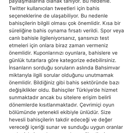
paylaşmalarına olanak tanıyor. Bu nedenle.
Twitter kullanıcıları tweetleri için bahis
seçeneklerine de ulaşabiliyor. Bu nedenle
bahisçilerin bilgili olması çok önemlidir. Kısa bir
süreliğine bahis oynama fırsatı verildi. Spor veya
canlı bahisle ilgileniyorsanız, şansınızı test
etmeleri için onlara biraz zaman vermeniz
önemlidir. Kuponlarınızı oyunlara, bahislere ve
günlük tutarlara göre kategorize edebilirsiniz.
İnsanların sorduğu soruların aslında Bahsimvar
miktarıyla ilgili sorular olduğunu unutmamak
önemlidir. Bildiğiniz gibi bahis sektöründe bazı
değişiklikler oldu. Bahisçiler Türkiye’de hizmet
sunmaktadır ancak bu sitelere erişim belirli
dönemlerde kısıtlanmaktadır. Çevrimiçi oyun
bölümünde yetenekli ekibiyle ünlüdür. Size
hevesli bahisçilerin takdir edeceği ve değer
vereceği içeriği sunar ve sunduğu uygun oranlar