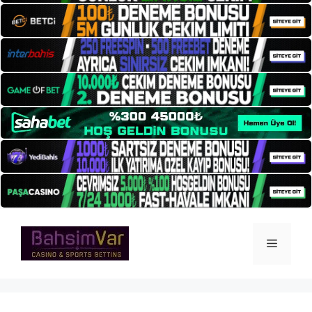
İçeriğe
atla
Menü