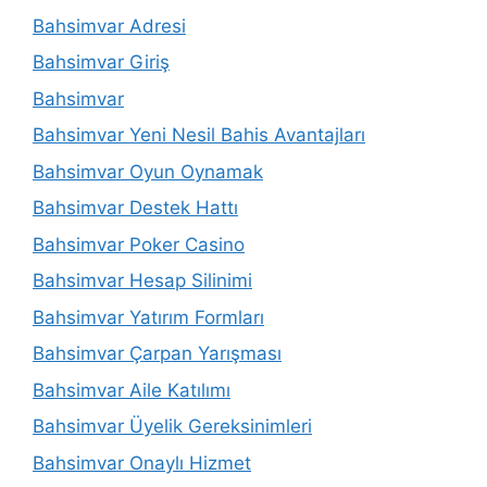
Bahsimvar Adresi
Bahsimvar Giriş
Bahsimvar
Bahsimvar Yeni Nesil Bahis Avantajları
Bahsimvar Oyun Oynamak
Bahsimvar Destek Hattı
Bahsimvar Poker Casino
Bahsimvar Hesap Silinimi
Bahsimvar Yatırım Formları
Bahsimvar Çarpan Yarışması
Bahsimvar Aile Katılımı
Bahsimvar Üyelik Gereksinimleri
Bahsimvar Onaylı Hizmet