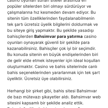
casino oyunları sunan siteler arasında en
popüler sitelerden biri olmayı sürdürüyor ve
çalışmalarına hız kesmeden devam ediyor. Bu
sitenin tüm özelliklerinden faydalanabilmenin
tek şartı ücretsiz üyelik bilgilerini doldurmak ve
bu siteye giriş yapmaktır. Bu şekilde yasadışı
bahisçilerden
Bahsimvar para yatırma
casino
oyunları oynayarak güvenli bir şekilde para
kazanabilirsiniz. Bahisçiler çok iyi bir seçimdir.
Bu konuda sitenin en büyük endişelerinden biri
de gelir elde etmek isteyenler için ideal koşulları
oluşturmaktır. Casino ve bahis sitelerinde canlı
bahis seçeneklerinden yararlanmak için tek şart
üyeliktir. Ücretsiz üye olabilirsiniz.
Herhangi bir şirket gibi, bahis sitesi Bahsimvar
de bazı mütevazı şikayetler aldı. Bahsimvar web
sitesini kapsamlı bir şekilde analiz ettik.