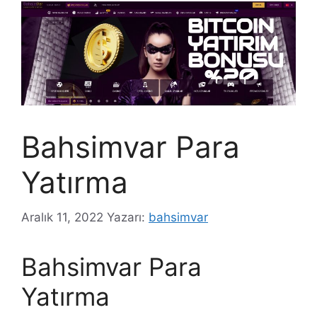
Bahsimvar Para
Yatırma
Aralık 11, 2022
Yazarı:
bahsimvar
Bahsimvar Para
Yatırma