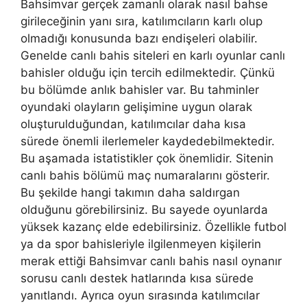
Bahsimvar gerçek zamanlı olarak nasıl bahse
girileceğinin yanı sıra, katılımcıların karlı olup
olmadığı konusunda bazı endişeleri olabilir.
Genelde canlı bahis siteleri en karlı oyunlar canlı
bahisler olduğu için tercih edilmektedir. Çünkü
bu bölümde anlık bahisler var. Bu tahminler
oyundaki olayların gelişimine uygun olarak
oluşturulduğundan, katılımcılar daha kısa
sürede önemli ilerlemeler kaydedebilmektedir.
Bu aşamada istatistikler çok önemlidir. Sitenin
canlı bahis bölümü maç numaralarını gösterir.
Bu şekilde hangi takımın daha saldırgan
olduğunu görebilirsiniz. Bu sayede oyunlarda
yüksek kazanç elde edebilirsiniz. Özellikle futbol
ya da spor bahisleriyle ilgilenmeyen kişilerin
merak ettiği Bahsimvar canlı bahis nasıl oynanır
sorusu canlı destek hatlarında kısa sürede
yanıtlandı. Ayrıca oyun sırasında katılımcılar