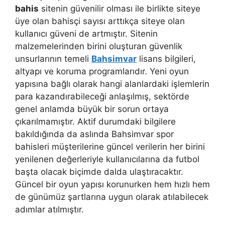
bahis
sitenin güvenilir olması ile birlikte siteye
üye olan bahisçi sayısı arttıkça siteye olan
kullanıcı güveni de artmıştır. Sitenin
malzemelerinden birini oluşturan güvenlik
unsurlarının temeli
Bahsimvar
lisans bilgileri,
altyapı ve koruma programlarıdır. Yeni oyun
yapısına bağlı olarak hangi alanlardaki işlemlerin
para kazandırabileceği anlaşılmış, sektörde
genel anlamda büyük bir sorun ortaya
çıkarılmamıştır. Aktif durumdaki bilgilere
bakıldığında da aslında Bahsimvar spor
bahisleri müşterilerine güncel verilerin her birini
yenilenen değerleriyle kullanıcılarına da futbol
başta olacak biçimde dalda ulaştıracaktır.
Güncel bir oyun yapısı korunurken hem hızlı hem
de günümüz şartlarına uygun olarak atılabilecek
adımlar atılmıştır.