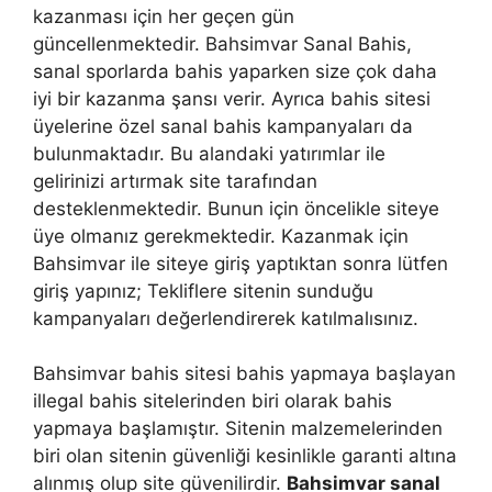
kazanması için her geçen gün
güncellenmektedir. Bahsimvar Sanal Bahis,
sanal sporlarda bahis yaparken size çok daha
iyi bir kazanma şansı verir. Ayrıca bahis sitesi
üyelerine özel sanal bahis kampanyaları da
bulunmaktadır. Bu alandaki yatırımlar ile
gelirinizi artırmak site tarafından
desteklenmektedir. Bunun için öncelikle siteye
üye olmanız gerekmektedir. Kazanmak için
Bahsimvar ile siteye giriş yaptıktan sonra lütfen
giriş yapınız; Tekliflere sitenin sunduğu
kampanyaları değerlendirerek katılmalısınız.
Bahsimvar bahis sitesi bahis yapmaya başlayan
illegal bahis sitelerinden biri olarak bahis
yapmaya başlamıştır. Sitenin malzemelerinden
biri olan sitenin güvenliği kesinlikle garanti altına
alınmış olup site güvenilirdir.
Bahsimvar sanal