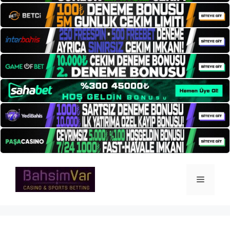
İçeriğe
atla
Menü