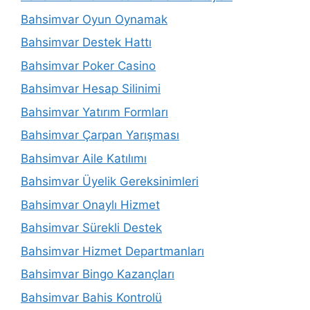
Bahsimvar Oyun Oynamak
Bahsimvar Destek Hattı
Bahsimvar Poker Casino
Bahsimvar Hesap Silinimi
Bahsimvar Yatırım Formları
Bahsimvar Çarpan Yarışması
Bahsimvar Aile Katılımı
Bahsimvar Üyelik Gereksinimleri
Bahsimvar Onaylı Hizmet
Bahsimvar Sürekli Destek
Bahsimvar Hizmet Departmanları
Bahsimvar Bingo Kazançları
Bahsimvar Bahis Kontrolü