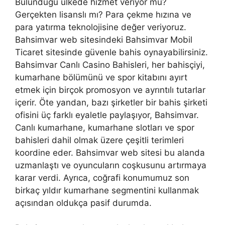
Bulunduğu ülkede hizmet veriyor mu?
Gerçekten lisanslı mı? Para çekme hızına ve
para yatırma teknolojisine değer veriyoruz.
Bahsimvar web sitesindeki Bahsimvar Mobil
Ticaret sitesinde güvenle bahis oynayabilirsiniz.
Bahsimvar Canlı Casino Bahisleri, her bahisçiyi,
kumarhane bölümünü ve spor kitabını ayırt
etmek için birçok promosyon ve ayrıntılı tutarlar
içerir. Öte yandan, bazı şirketler bir bahis şirketi
ofisini üç farklı eyaletle paylaşıyor, Bahsimvar.
Canlı kumarhane, kumarhane slotları ve spor
bahisleri dahil olmak üzere çeşitli terimleri
koordine eder. Bahsimvar web sitesi bu alanda
uzmanlaştı ve oyuncuların coşkusunu artırmaya
karar verdi. Ayrıca, coğrafi konumumuz son
birkaç yıldır kumarhane segmentini kullanmak
açısından oldukça pasif durumda.