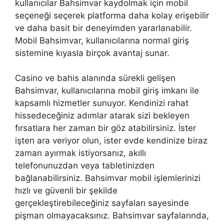
kullanıcılar Bahsimvar kaydolmak için mobil
seçeneği seçerek platforma daha kolay erişebilir
ve daha basit bir deneyimden yararlanabilir.
Mobil Bahsimvar, kullanıcılarına normal giriş
sistemine kıyasla birçok avantaj sunar.
Casino ve bahis alanında sürekli gelişen
Bahsimvar, kullanıcılarına mobil giriş imkanı ile
kapsamlı hizmetler sunuyor. Kendinizi rahat
hissedeceğiniz adımlar atarak sizi bekleyen
fırsatlara her zaman bir göz atabilirsiniz. İster
işten ara veriyor olun, ister evde kendinize biraz
zaman ayırmak istiyorsanız, akıllı
telefonunuzdan veya tabletinizden
bağlanabilirsiniz. Bahsimvar mobil işlemlerinizi
hızlı ve güvenli bir şekilde
gerçekleştirebileceğiniz sayfaları sayesinde
pişman olmayacaksınız. Bahsimvar sayfalarında,