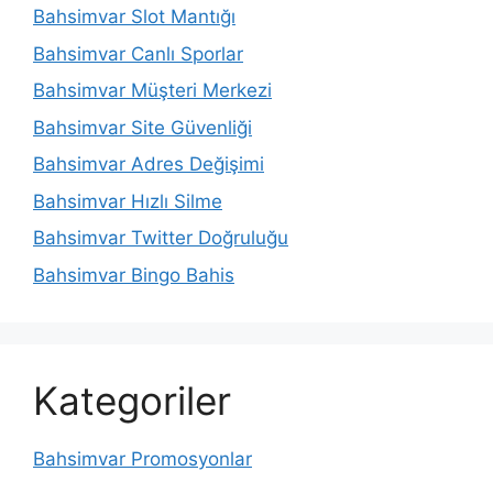
Bahsimvar Slot Mantığı
Bahsimvar Canlı Sporlar
Bahsimvar Müşteri Merkezi
Bahsimvar Site Güvenliği
Bahsimvar Adres Değişimi
Bahsimvar Hızlı Silme
Bahsimvar Twitter Doğruluğu
Bahsimvar Bingo Bahis
Kategoriler
Bahsimvar Promosyonlar