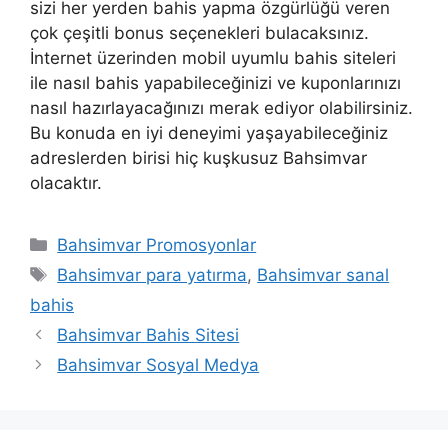
sizi her yerden bahis yapma özgürlüğü veren
çok çeşitli bonus seçenekleri bulacaksınız.
İnternet üzerinden mobil uyumlu bahis siteleri
ile nasıl bahis yapabileceğinizi ve kuponlarınızı
nasıl hazırlayacağınızı merak ediyor olabilirsiniz.
Bu konuda en iyi deneyimi yaşayabileceğiniz
adreslerden birisi hiç kuşkusuz Bahsimvar
olacaktır.
Kategoriler
Bahsimvar Promosyonlar
Etiketler
Bahsimvar para yatırma
,
Bahsimvar sanal
bahis
Bahsimvar Bahis Sitesi
Bahsimvar Sosyal Medya