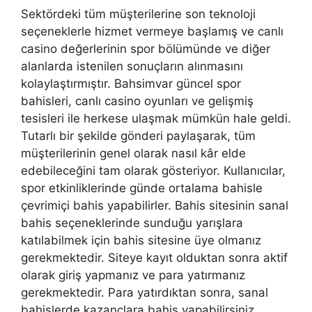
Sektördeki tüm müşterilerine son teknoloji
seçeneklerle hizmet vermeye başlamış ve canlı
casino değerlerinin spor bölümünde ve diğer
alanlarda istenilen sonuçların alınmasını
kolaylaştırmıştır. Bahsimvar güncel spor
bahisleri, canlı casino oyunları ve gelişmiş
tesisleri ile herkese ulaşmak mümkün hale geldi.
Tutarlı bir şekilde gönderi paylaşarak, tüm
müşterilerinin genel olarak nasıl kâr elde
edebileceğini tam olarak gösteriyor. Kullanıcılar,
spor etkinliklerinde günde ortalama bahisle
çevrimiçi bahis yapabilirler. Bahis sitesinin sanal
bahis seçeneklerinde sunduğu yarışlara
katılabilmek için bahis sitesine üye olmanız
gerekmektedir. Siteye kayıt olduktan sonra aktif
olarak giriş yapmanız ve para yatırmanız
gerekmektedir. Para yatırdıktan sonra, sanal
bahislerde kazançlara bahis yapabilirsiniz.