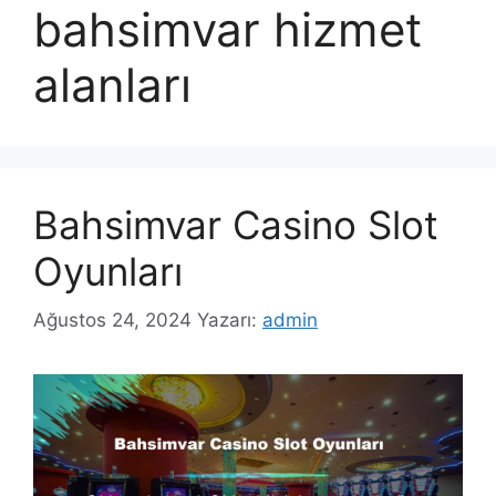
bahsimvar hizmet
alanları
Bahsimvar Casino Slot
Oyunları
Ağustos 24, 2024
Yazarı:
admin