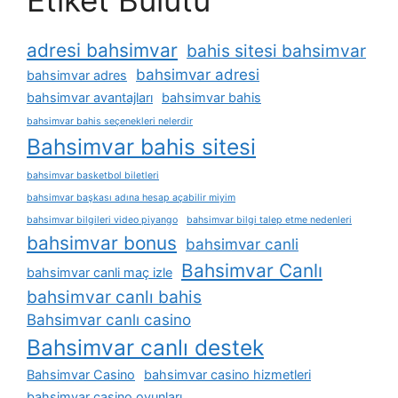
Etiket Bulutu
adresi bahsimvar
bahis sitesi bahsimvar
bahsimvar adresi
bahsimvar adres
bahsimvar avantajları
bahsimvar bahis
bahsimvar bahis seçenekleri nelerdir
Bahsimvar bahis sitesi
bahsimvar basketbol biletleri
bahsimvar başkası adına hesap açabilir miyim
bahsimvar bilgileri video piyango
bahsimvar bilgi talep etme nedenleri
bahsimvar bonus
bahsimvar canli
Bahsimvar Canlı
bahsimvar canli maç izle
bahsimvar canlı bahis
Bahsimvar canlı casino
Bahsimvar canlı destek
Bahsimvar Casino
bahsimvar casino hizmetleri
bahsimvar casino oyunları