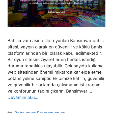
Bahsimvar casino slot oyunları Bahsimvar bahis
sitesi, yaygın olarak en güvenilir ve köklü bahis
platformlarından biri olarak kabul edilmektedir.
Bir oyun sitesini ziyaret eden herkes istediği
duruma rahatlıkla ulaşabilir. Çok sayıda kullanıcı
web sitesinden önemli miktarda kar elde etme
potansiyeline sahiptir. Ekibimize katılın, güvenilir
ve güvenilir bir ortamda çalışmanın istikrarının
ve konforunun tadını çıkarın. Bahsimvar …
Devamını oku…
Kategoriler