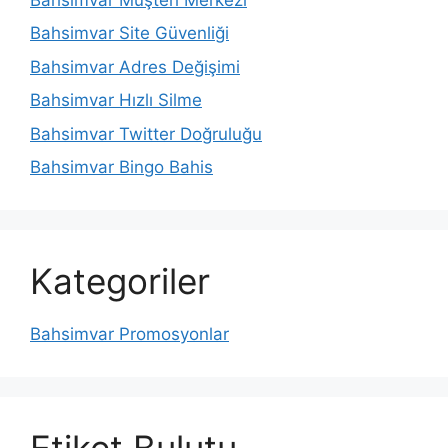
Bahsimvar Site Güvenliği
Bahsimvar Adres Değişimi
Bahsimvar Hızlı Silme
Bahsimvar Twitter Doğruluğu
Bahsimvar Bingo Bahis
Kategoriler
Bahsimvar Promosyonlar