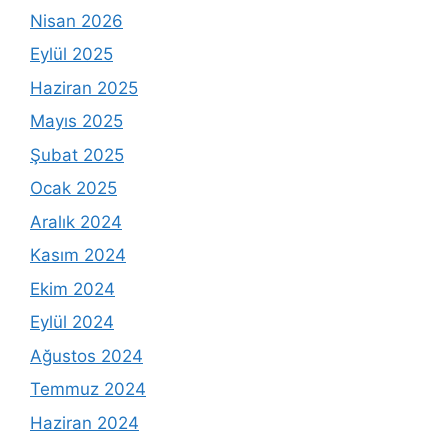
Nisan 2026
Eylül 2025
Haziran 2025
Mayıs 2025
Şubat 2025
Ocak 2025
Aralık 2024
Kasım 2024
Ekim 2024
Eylül 2024
Ağustos 2024
Temmuz 2024
Haziran 2024