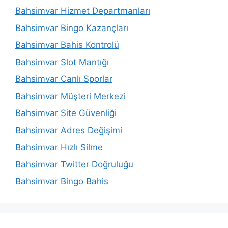
Bahsimvar Hizmet Departmanları
Bahsimvar Bingo Kazançları
Bahsimvar Bahis Kontrolü
Bahsimvar Slot Mantığı
Bahsimvar Canlı Sporlar
Bahsimvar Müşteri Merkezi
Bahsimvar Site Güvenliği
Bahsimvar Adres Değişimi
Bahsimvar Hızlı Silme
Bahsimvar Twitter Doğruluğu
Bahsimvar Bingo Bahis