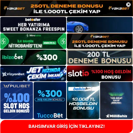
×
BAHSIMVAR GİRİŞ İÇİN TIKLAYINIZ!