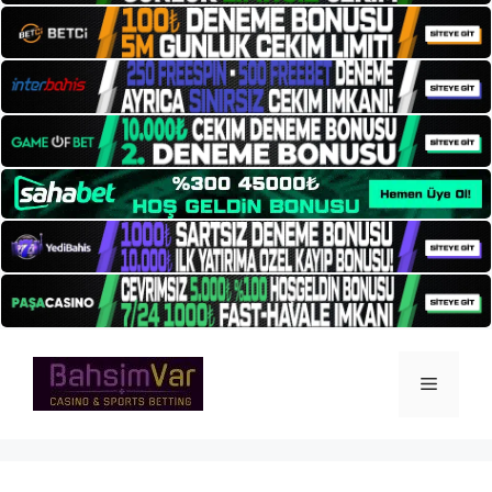
İçeriğe
atla
Menü