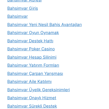
Bahsimvar Adresi
Bahsimvar Giriş
Bahsimvar
Bahsimvar Yeni Nesil Bahis Avantajları
Bahsimvar Oyun Oynamak
Bahsimvar Destek Hattı
Bahsimvar Poker Casino
Bahsimvar Hesap Silinimi
Bahsimvar Yatırım Formları
Bahsimvar Çarpan Yarışması
Bahsimvar Aile Katılımı
Bahsimvar Üyelik Gereksinimleri
Bahsimvar Onaylı Hizmet
Bahsimvar Sürekli Destek