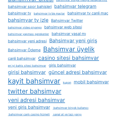
bahsimvar sosyal medya hesaplarımız
bahsimvar telegram
bahsimvar spor bahisleri
bahsimvar tv
bahsimvar tv canli maç
bahsimvar tv'de maçlar
bahsimvar tv izle
Bahsimvar Twitter
bahsimvar web sitesi
bahsimvar video piyango
bahsimvar yasal mı
bahsimvar yapması gerekenler
Bahsimvar yeni giriş
bahsimvar yeni adresi
Bahsimvar üyelik
Bahsimvar Ödeme
casino sitesi bahsimvar
canli bahsimvar
giris bahsimvar
en i̇yi bahis sitesi bahsimvar
girisi bahsimvar
güncel adresi bahsimvar
kayit bahsimvar
mobil bahsimvar
kupon
twitter bahsimvar
yeni adresi bahsimvar
yeni giris bahsimvar
bahsimvar birçok kullanıcı
bahsimvar canlı casino hizmeti
sanal at ve tazı yarışı