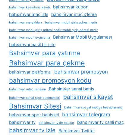
bahsimvar kupon
bahsimvar kesintisiz kaydı
bahsimvar maç izle
bahsimvar maç izleme
bahsimvar meraklıları
bahsimvar mobil giriş adresi nedir
bahsimvar mobil giriş adresi nedir mobil giriş adresi nedir
Bahsimvar Mobil Uygulaması
bahsimvar mobil uygulama
bahsimvar nasil bir site
Bahsimvar para yatırma
Bahsimvar para çekme
bahsimvar promosyon
bahsimvar platformu
bahsimvar promosyon kodu
Bahsimvar sanal bahis
bahsimvar rulet ilerleme
bahsimvar sikayet
bahsimvar sanal spor seçenekleri
Bahsimvar Sitesi
bahsimvar sosyal medya hesaplarımız
bahsimvar telegram
bahsimvar spor bahisleri
bahsimvar tv
bahsimvar tv canli maç
bahsimvar tv'de maçlar
bahsimvar tv izle
Bahsimvar Twitter