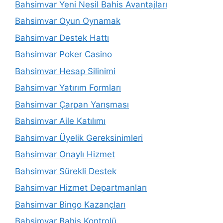
Bahsimvar Yeni Nesil Bahis Avantajları
Bahsimvar Oyun Oynamak
Bahsimvar Destek Hattı
Bahsimvar Poker Casino
Bahsimvar Hesap Silinimi
Bahsimvar Yatırım Formları
Bahsimvar Çarpan Yarışması
Bahsimvar Aile Katılımı
Bahsimvar Üyelik Gereksinimleri
Bahsimvar Onaylı Hizmet
Bahsimvar Sürekli Destek
Bahsimvar Hizmet Departmanları
Bahsimvar Bingo Kazançları
Bahsimvar Bahis Kontrolü