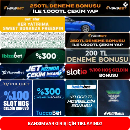
×
BAHSIMVAR GİRİŞ İÇİN TIKLAYINIZ!