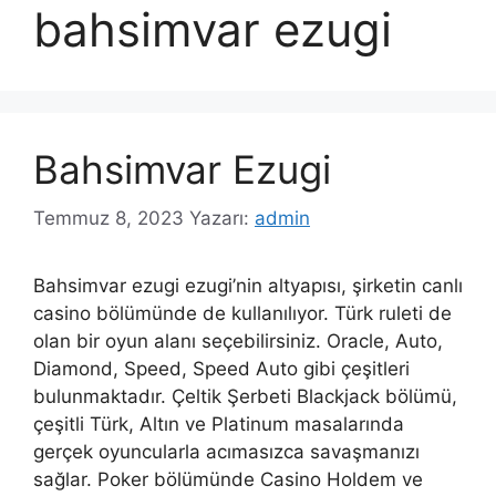
bahsimvar ezugi
Bahsimvar Ezugi
Temmuz 8, 2023
Yazarı:
admin
Bahsimvar ezugi ezugi’nin altyapısı, şirketin canlı
casino bölümünde de kullanılıyor. Türk ruleti de
olan bir oyun alanı seçebilirsiniz. Oracle, Auto,
Diamond, Speed, Speed ​​Auto gibi çeşitleri
bulunmaktadır. Çeltik Şerbeti Blackjack bölümü,
çeşitli Türk, Altın ve Platinum masalarında
gerçek oyuncularla acımasızca savaşmanızı
sağlar. Poker bölümünde Casino Holdem ve