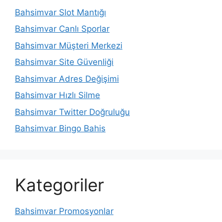
Bahsimvar Slot Mantığı
Bahsimvar Canlı Sporlar
Bahsimvar Müşteri Merkezi
Bahsimvar Site Güvenliği
Bahsimvar Adres Değişimi
Bahsimvar Hızlı Silme
Bahsimvar Twitter Doğruluğu
Bahsimvar Bingo Bahis
Kategoriler
Bahsimvar Promosyonlar