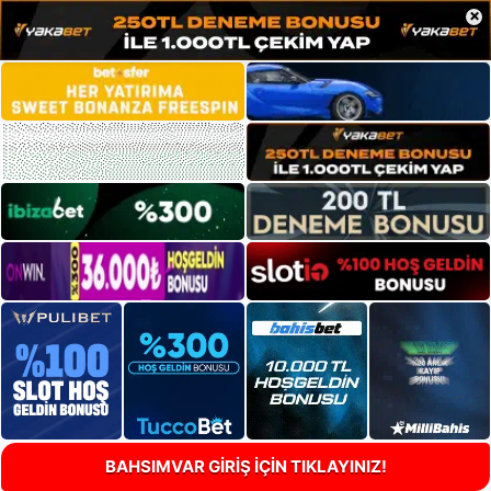
×
BAHSIMVAR GİRİŞ İÇİN TIKLAYINIZ!