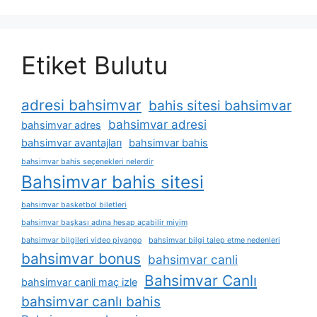
Etiket Bulutu
adresi bahsimvar
bahis sitesi bahsimvar
bahsimvar adresi
bahsimvar adres
bahsimvar avantajları
bahsimvar bahis
bahsimvar bahis seçenekleri nelerdir
Bahsimvar bahis sitesi
bahsimvar basketbol biletleri
bahsimvar başkası adına hesap açabilir miyim
bahsimvar bilgileri video piyango
bahsimvar bilgi talep etme nedenleri
bahsimvar bonus
bahsimvar canli
Bahsimvar Canlı
bahsimvar canli maç izle
bahsimvar canlı bahis