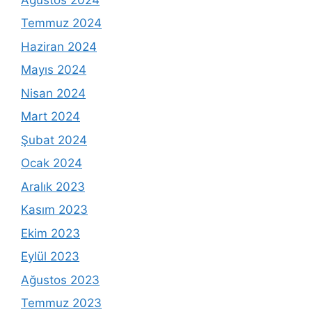
Temmuz 2024
Haziran 2024
Mayıs 2024
Nisan 2024
Mart 2024
Şubat 2024
Ocak 2024
Aralık 2023
Kasım 2023
Ekim 2023
Eylül 2023
Ağustos 2023
Temmuz 2023