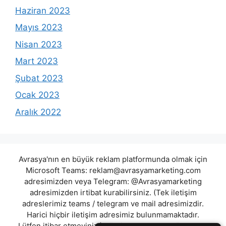
Haziran 2023
Mayıs 2023
Nisan 2023
Mart 2023
Şubat 2023
Ocak 2023
Aralık 2022
Avrasya'nın en büyük reklam platformunda olmak için
Microsoft Teams:
reklam@avrasyamarketing.com
adresimizden veya Telegram: @Avrasyamarketing
adresimizden irtibat kurabilirsiniz. (Tek iletişim
adreslerimiz teams / telegram ve mail adresimizdir.
Harici hiçbir iletişim adresimiz bulunmamaktadır.
Lütfen itibar etmeyiniz.) Türkiye yasalarına göre 7258