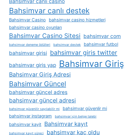
Bahsimvar canlı casino
Bahsimvar canlı destek
Bahsimvar Casino
bahsimvar casino hizmetleri
bahsimvar casino oyunları
Bahsimvar Casino Sitesi
bahsimvar com
bahsimvar futbol
bahsimvar deneme ödülleri
bahsimvar destek
bahsimvar giris twitter
bahsimvar girisi
Bahsimvar Giriş
bahsimvar giris yap
Bahsimvar Giriş Adresi
Bahsimvar Güncel
bahsimvar güncel adres
bahsimvar güncel adresi
bahsimvar güvenlir mi
bahsimvar güvenilir sayılabilir mi
bahsimvar instagram
bahsimvar i̇çin belge talebi
Bahsimvar kayıt
bahsimvar kayit
bahsimvar kaç oldu
bahsimvar kayıt süreci