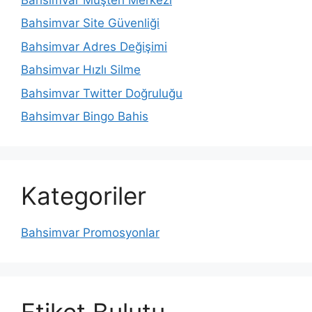
Bahsimvar Site Güvenliği
Bahsimvar Adres Değişimi
Bahsimvar Hızlı Silme
Bahsimvar Twitter Doğruluğu
Bahsimvar Bingo Bahis
Kategoriler
Bahsimvar Promosyonlar