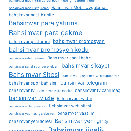
bahsimvar mobil giriş adresi nedir mobil giriş adresi nedir
Bahsimvar Mobil Uygulaması
bahsimvar mobil uygulama
bahsimvar nasil bir site
Bahsimvar para yatırma
Bahsimvar para çekme
bahsimvar promosyon
bahsimvar platformu
bahsimvar promosyon kodu
Bahsimvar sanal bahis
bahsimvar rulet ilerleme
bahsimvar sikayet
bahsimvar sanal spor seçenekleri
Bahsimvar Sitesi
bahsimvar sosyal medya hesaplarımız
bahsimvar telegram
bahsimvar spor bahisleri
bahsimvar tv
bahsimvar tv canli maç
bahsimvar tv'de maçlar
bahsimvar tv izle
Bahsimvar Twitter
bahsimvar web sitesi
bahsimvar video piyango
bahsimvar yasal mı
bahsimvar yapması gerekenler
Bahsimvar yeni giriş
bahsimvar yeni adresi
Bahsimvar üyelik