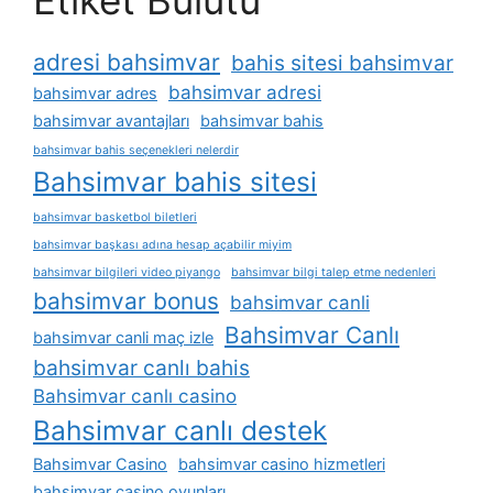
Etiket Bulutu
adresi bahsimvar
bahis sitesi bahsimvar
bahsimvar adresi
bahsimvar adres
bahsimvar avantajları
bahsimvar bahis
bahsimvar bahis seçenekleri nelerdir
Bahsimvar bahis sitesi
bahsimvar basketbol biletleri
bahsimvar başkası adına hesap açabilir miyim
bahsimvar bilgileri video piyango
bahsimvar bilgi talep etme nedenleri
bahsimvar bonus
bahsimvar canli
Bahsimvar Canlı
bahsimvar canli maç izle
bahsimvar canlı bahis
Bahsimvar canlı casino
Bahsimvar canlı destek
Bahsimvar Casino
bahsimvar casino hizmetleri
bahsimvar casino oyunları