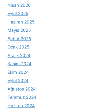
Nisan 2026
Eylül 2025
Haziran 2025
Mayıs 2025
Şubat 2025
Ocak 2025
Aralık 2024
Kasım 2024
Ekim 2024
Eylül 2024
Ağustos 2024
Temmuz 2024
Haziran 2024