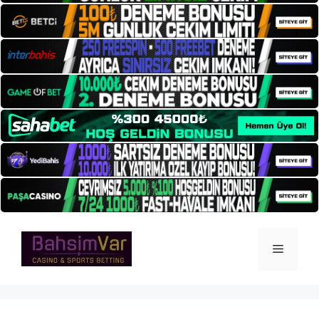
İçeriğe
atla
Menü