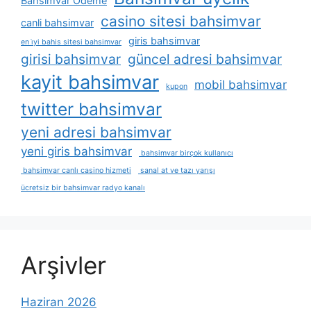
Bahsimvar Ödeme
casino sitesi bahsimvar
canli bahsimvar
giris bahsimvar
en i̇yi bahis sitesi bahsimvar
girisi bahsimvar
güncel adresi bahsimvar
kayit bahsimvar
mobil bahsimvar
kupon
twitter bahsimvar
yeni adresi bahsimvar
yeni giris bahsimvar
bahsimvar birçok kullanıcı
bahsimvar canlı casino hizmeti
sanal at ve tazı yarışı
ücretsiz bir bahsimvar radyo kanalı
Arşivler
Haziran 2026