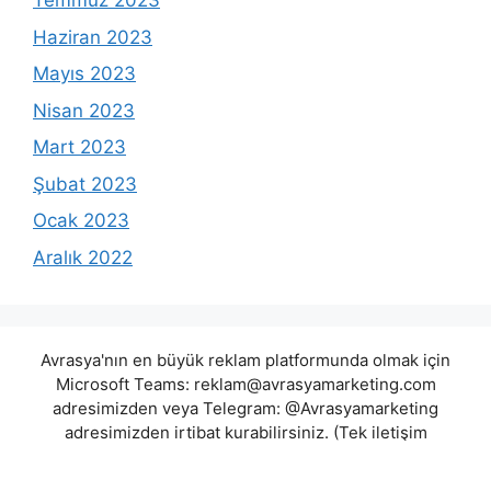
Temmuz 2023
Haziran 2023
Mayıs 2023
Nisan 2023
Mart 2023
Şubat 2023
Ocak 2023
Aralık 2022
Avrasya'nın en büyük reklam platformunda olmak için
Microsoft Teams:
reklam@avrasyamarketing.com
adresimizden veya Telegram: @Avrasyamarketing
adresimizden irtibat kurabilirsiniz. (Tek iletişim
adreslerimiz teams / telegram ve mail adresimizdir.
Harici hiçbir iletişim adresimiz bulunmamaktadır.