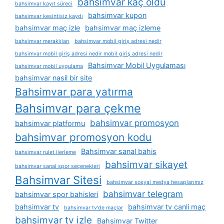
bahsimvar kaç oldu
bahsimvar kayıt süreci
bahsimvar kupon
bahsimvar kesintisiz kaydı
bahsimvar maç izle
bahsimvar maç izleme
bahsimvar meraklıları
bahsimvar mobil giriş adresi nedir
bahsimvar mobil giriş adresi nedir mobil giriş adresi nedir
Bahsimvar Mobil Uygulaması
bahsimvar mobil uygulama
bahsimvar nasil bir site
Bahsimvar para yatırma
Bahsimvar para çekme
bahsimvar promosyon
bahsimvar platformu
bahsimvar promosyon kodu
Bahsimvar sanal bahis
bahsimvar rulet ilerleme
bahsimvar sikayet
bahsimvar sanal spor seçenekleri
Bahsimvar Sitesi
bahsimvar sosyal medya hesaplarımız
bahsimvar telegram
bahsimvar spor bahisleri
bahsimvar tv
bahsimvar tv canli maç
bahsimvar tv'de maçlar
bahsimvar tv izle
Bahsimvar Twitter