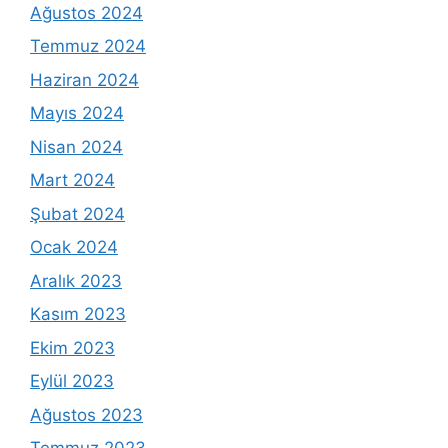
Ağustos 2024
Temmuz 2024
Haziran 2024
Mayıs 2024
Nisan 2024
Mart 2024
Şubat 2024
Ocak 2024
Aralık 2023
Kasım 2023
Ekim 2023
Eylül 2023
Ağustos 2023