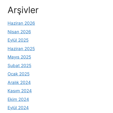
Arşivler
Haziran 2026
Nisan 2026
Eylül 2025
Haziran 2025
Mayıs 2025
Şubat 2025
Ocak 2025
Aralık 2024
Kasım 2024
Ekim 2024
Eylül 2024