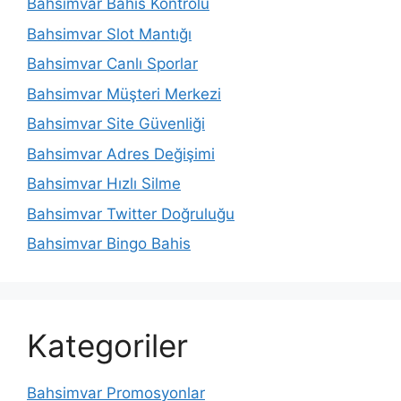
Bahsimvar Bahis Kontrolü
Bahsimvar Slot Mantığı
Bahsimvar Canlı Sporlar
Bahsimvar Müşteri Merkezi
Bahsimvar Site Güvenliği
Bahsimvar Adres Değişimi
Bahsimvar Hızlı Silme
Bahsimvar Twitter Doğruluğu
Bahsimvar Bingo Bahis
Kategoriler
Bahsimvar Promosyonlar