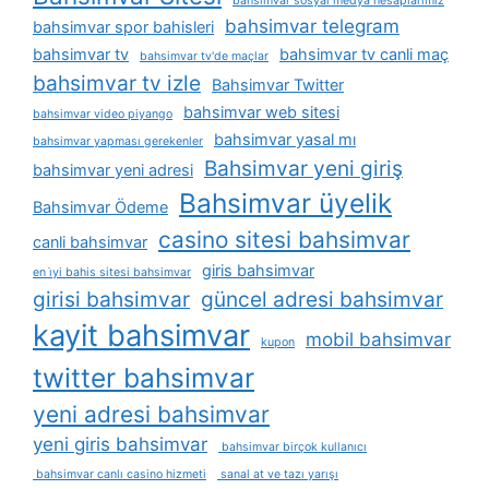
bahsimvar sosyal medya hesaplarımız
bahsimvar telegram
bahsimvar spor bahisleri
bahsimvar tv
bahsimvar tv canli maç
bahsimvar tv'de maçlar
bahsimvar tv izle
Bahsimvar Twitter
bahsimvar web sitesi
bahsimvar video piyango
bahsimvar yasal mı
bahsimvar yapması gerekenler
Bahsimvar yeni giriş
bahsimvar yeni adresi
Bahsimvar üyelik
Bahsimvar Ödeme
casino sitesi bahsimvar
canli bahsimvar
giris bahsimvar
en i̇yi bahis sitesi bahsimvar
girisi bahsimvar
güncel adresi bahsimvar
kayit bahsimvar
mobil bahsimvar
kupon
twitter bahsimvar
yeni adresi bahsimvar
yeni giris bahsimvar
bahsimvar birçok kullanıcı
bahsimvar canlı casino hizmeti
sanal at ve tazı yarışı