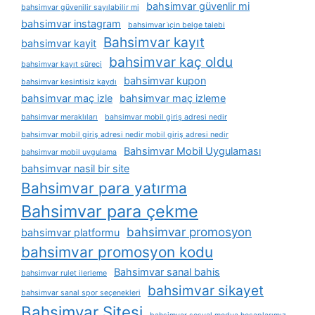
bahsimvar güvenlir mi
bahsimvar güvenilir sayılabilir mi
bahsimvar instagram
bahsimvar i̇çin belge talebi
Bahsimvar kayıt
bahsimvar kayit
bahsimvar kaç oldu
bahsimvar kayıt süreci
bahsimvar kupon
bahsimvar kesintisiz kaydı
bahsimvar maç izle
bahsimvar maç izleme
bahsimvar meraklıları
bahsimvar mobil giriş adresi nedir
bahsimvar mobil giriş adresi nedir mobil giriş adresi nedir
Bahsimvar Mobil Uygulaması
bahsimvar mobil uygulama
bahsimvar nasil bir site
Bahsimvar para yatırma
Bahsimvar para çekme
bahsimvar promosyon
bahsimvar platformu
bahsimvar promosyon kodu
Bahsimvar sanal bahis
bahsimvar rulet ilerleme
bahsimvar sikayet
bahsimvar sanal spor seçenekleri
Bahsimvar Sitesi