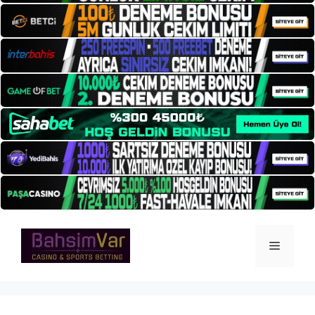
İçeriğe
atla
Menü