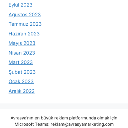
Eylül 2023
Ağustos 2023
Temmuz 2023
Haziran 2023
Mayıs 2023
Nisan 2023
Mart 2023
Şubat 2023
Ocak 2023
Aralık 2022
Avrasya'nın en büyük reklam platformunda olmak için
Microsoft Teams:
reklam@avrasyamarketing.com