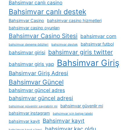
Bahsimvar canlı casino
Bahsimvar canlı destek
Bahsimvar Casino
bahsimvar casino hizmetleri
bahsimvar casino oyunları
Bahsimvar Casino Sitesi
bahsimvar com
bahsimvar futbol
bahsimvar deneme ödülleri
bahsimvar destek
bahsimvar giris twitter
bahsimvar girisi
Bahsimvar Giriş
bahsimvar giris yap
Bahsimvar Giriş Adresi
Bahsimvar Güncel
bahsimvar güncel adres
bahsimvar güncel adresi
bahsimvar güvenlir mi
bahsimvar güvenilir sayılabilir mi
bahsimvar instagram
bahsimvar i̇çin belge talebi
Bahsimvar kayıt
bahsimvar kayit
bahsimvar kaç oldu
bahsimvar kayıt süreci