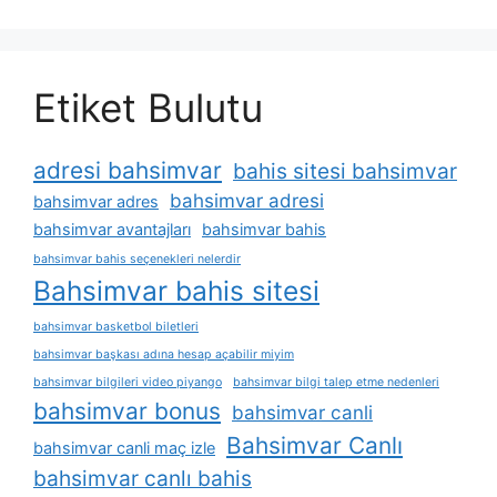
Etiket Bulutu
adresi bahsimvar
bahis sitesi bahsimvar
bahsimvar adresi
bahsimvar adres
bahsimvar avantajları
bahsimvar bahis
bahsimvar bahis seçenekleri nelerdir
Bahsimvar bahis sitesi
bahsimvar basketbol biletleri
bahsimvar başkası adına hesap açabilir miyim
bahsimvar bilgileri video piyango
bahsimvar bilgi talep etme nedenleri
bahsimvar bonus
bahsimvar canli
Bahsimvar Canlı
bahsimvar canli maç izle
bahsimvar canlı bahis