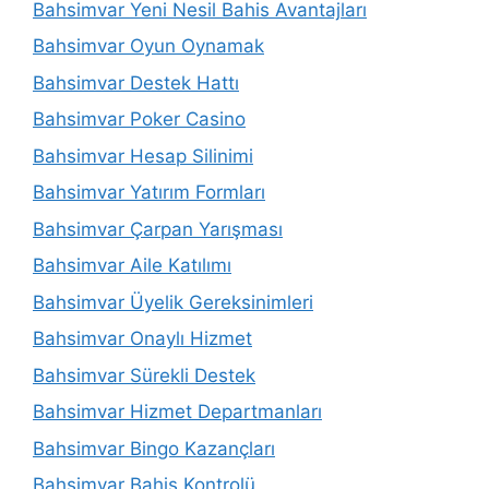
Bahsimvar Yeni Nesil Bahis Avantajları
Bahsimvar Oyun Oynamak
Bahsimvar Destek Hattı
Bahsimvar Poker Casino
Bahsimvar Hesap Silinimi
Bahsimvar Yatırım Formları
Bahsimvar Çarpan Yarışması
Bahsimvar Aile Katılımı
Bahsimvar Üyelik Gereksinimleri
Bahsimvar Onaylı Hizmet
Bahsimvar Sürekli Destek
Bahsimvar Hizmet Departmanları
Bahsimvar Bingo Kazançları
Bahsimvar Bahis Kontrolü